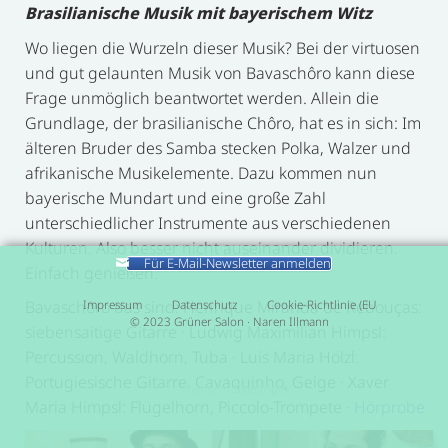
Brasilianische Musik mit bayerischem Witz
Wo liegen die Wurzeln dieser Musik? Bei der virtuosen
und gut gelaunten Musik von Bavaschôro kann diese
Frage unmöglich beantwortet werden. Allein die
Grundlage, der brasilianische Chôro, hat es in sich: Im
älteren Bruder des Samba stecken Polka, Walzer und
afrikanische Musikelemente. Dazu kommen nun
bayerische Mundart und eine große Zahl
unterschiedlicher Instrumente aus verschiedenen
Kulturen. Also besser nicht auseinander dividieren.
Für E-Mail-Newsletter anmelden
Einfach genießen.
Impressum
Datenschutz
Cookie-Richtlinie (EU
Bavaschôro das sind: Henrique Miranda de Rebouças:
© 2023 Grüner Salon · Naren Illmann
siebensaitige Gitarre · Ludwig Maximilian Himpsl:
Percussion, Waldhorn, Tuba · Luis Maria Hölzl:
Portugiesische Gitarre, Cavaquinho, Geige · Xaver
Theme by
SiteOrigin
Maria Himpsl: Flügelhorn, Piccolo-Trompete ·
Hörprobe