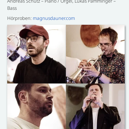
Andreas Schütz – Piano / Orgel, Lukas Pamminger –
Bass
Hörproben:
magnusdauner.com