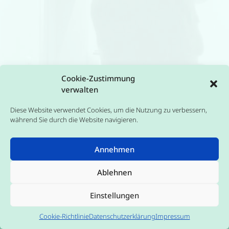
Design
Cookie-Zustimmung
verwalten
Theme-Anpassung, Fotografie und Umsetzung: Helmut
Pöppel,
www.hpgrafik.de
Diese Website verwendet Cookies, um die Nutzung zu verbessern,
während Sie durch die Website navigieren.
Annehmen
Für E-Mail-Newsletter anmelden
Haftungsausschluss
(Disclaimer)
Impressum
Datenschutz
Cookie-Richtlinie (EU
Ablehnen
© 2023 Grüner Salon · Naren Illmann
Einstellungen
Theme by
SiteOrigin
Cookie-Richtlinie
Datenschutzerklärung
Impressum