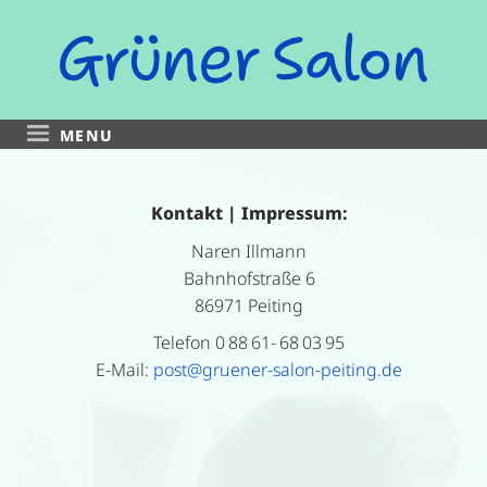
Zum
Inhalt
springen
MENU
Kontakt | Impressum:
Naren Illmann
Bahnhofstraße 6
86971 Peiting
Telefon 0 88 61- 68 03 95
E-Mail:
post@gruener-salon-peiting.de