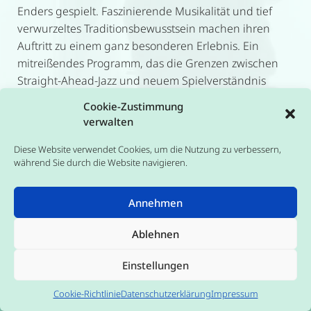
Enders gespielt. Faszinierende Musikalität und tief
verwurzeltes Traditionsbewusstsein machen ihren
Auftritt zu einem ganz besonderen Erlebnis. Ein
mitreißendes Programm, das die Grenzen zwischen
Straight-Ahead-Jazz und neuem Spielverständnis
verschwimmen lässt!
Cookie-Zustimmung
Hörproben:
»One hundred ways«
und
»Weird Harold«
verwalten
Diese Website verwendet Cookies, um die Nutzung zu verbessern,
während Sie durch die Website navigieren.
Annehmen
Für E-Mail-Newsletter anmelden
Impressum
Datenschutz
Cookie-Richtlinie (EU
Ablehnen
© 2023 Grüner Salon · Naren Illmann
Einstellungen
Theme by
SiteOrigin
Cookie-Richtlinie
Datenschutzerklärung
Impressum